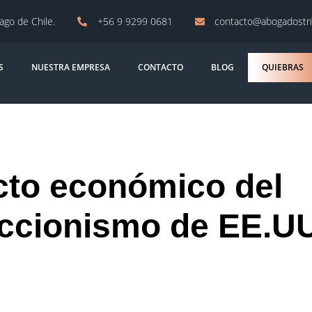
iago de Chile.
+56 9 9299 0681
contacto@abogadostri
S
NUESTRA EMPRESA
CONTACTO
BLOG
QUIEBRAS
cto económico del
ccionismo de EE.UU