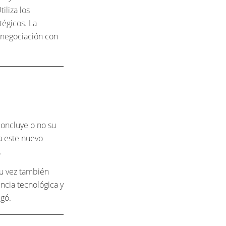
iliza los
égicos. La
 negociación con
oncluye o no su
a este nuevo
.
su vez también
ncia tecnológica y
egó.