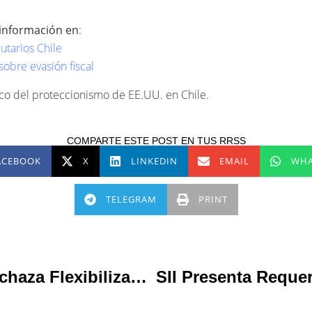
información en
:
utarios Chile
sobre evasión fiscal
o del proteccionismo de EE.UU. en Chile.
COMPARTE ESTE POST EN TUS RRSS
ACEBOOK
X
LINKEDIN
EMAIL
WHA
TELEGRAM
PRINT
Senado Rechaza Flexibilización De Secreto Bancario