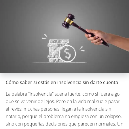
Cómo saber si estás en insolvencia sin darte cuenta
La palabra “insolvencia” suena fuerte, como si fuera algo
que se ve venir de lejos. Pero en la vida real suele pasar
al revés: muchas personas llegan a la insolvencia sin
notarlo, porque el problema no empieza con un colapso,
sino con pequeñas decisiones que parecen normales. Un