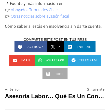
📌
Fuente y más información en
:
👉
Abogados Tributarios Chile
👉
Otras noticias sobre evasión fiscal
Cómo saber si estás en insolvencia sin darte cuenta.
COMPARTE ESTE POST EN TUS RRSS
FACEBOOK
X
LINKEDIN
EMAIL
WHATSAPP
TELEGRAM
PRINT
Anterior
Siguiente
Asesoría Laboral Preventiva Vs Reactiva: Cuál Necesita Tu Empresa
Qué Es Un Convenio Con La TGR Y Cómo Funciona En Chile