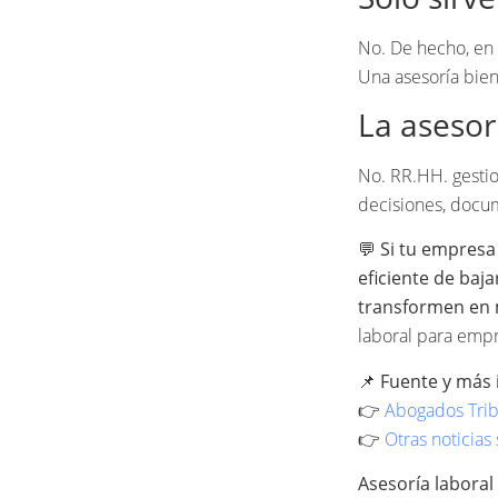
No. De hecho, en 
Una asesoría bien
La asesor
No. RR.HH. gestion
decisiones, docum
💬
Si tu empresa
eficiente de baj
transformen en 
laboral para empr
📌
Fuente y más 
👉
Abogados Trib
👉
Otras noticias 
Asesoría laboral