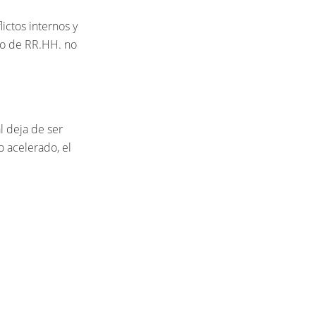
ictos internos y
po de RR.HH. no
l deja de ser
o acelerado, el