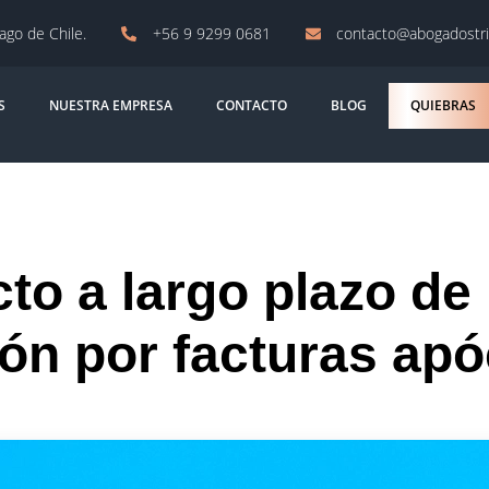
iago de Chile.
+56 9 9299 0681
contacto@abogadostri
S
NUESTRA EMPRESA
CONTACTO
BLOG
QUIEBRAS
to a largo plazo de
ón por facturas apó