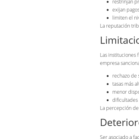
restrinjan p
exijan pagos
limiten el n
La reputación trib
Limitaci
Las instituciones 
empresa sanciona
rechazo de s
tasas más al
menor dispo
dificultades
La percepción de 
Deterior
Ser asociado a fa