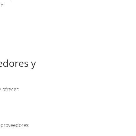
en:
edores y
 ofrecer:
s proveedores: