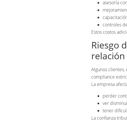
asesoría con
mejoramient
capacitación
controles de
Estos costos adici
Riesgo d
relación
Algunos clientes,
compliance estric
La empresa afect
perder contr
ver disminu
tener dificu
La confianza tribu