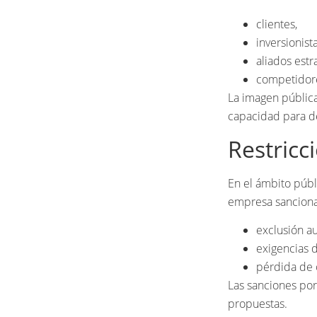
clientes,
inversionista
aliados estr
competidore
La imagen pública
capacidad para de
Restricc
En el ámbito públ
empresa sanciona
exclusión a
exigencias 
pérdida de 
Las sanciones por
propuestas.