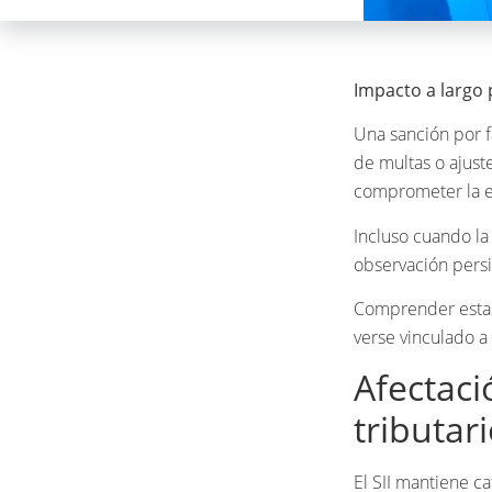
Impacto a largo 
Una sanción por f
de multas o ajust
comprometer la es
Incluso cuando la 
observación persi
Comprender estas
verse vinculado a
Afectaci
tributar
El SII mantiene c