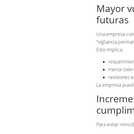
Mayor vu
futuras
Una empresa con 
“vigilancia perma
Esto implica:
requerimien
menor tolera
revisiones e
La empresa puede 
Incremen
cumplimi
Para evitar reinci