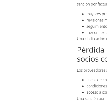
sanción por factur
mayores pro
revisiones 
seguimiento
menor flexib
Una clasificación
Pérdida 
socios c
Los proveedores s
líneas de cr
condiciones 
acceso a co
Una sanción por f