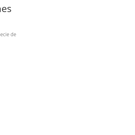
nes
pecie de