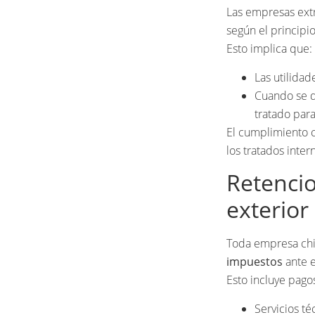
Las empresas extr
según el principi
Esto implica que:
Las utilida
Cuando se di
tratado para
El cumplimiento c
los tratados inter
Retenci
exterior
Toda empresa chi
impuestos
ante el
Esto incluye pago
Servicios té