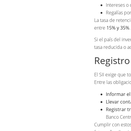
Intereses o
Regalías po
La tasa de retenci
entre
15% y 35%
.
Si el país del inv
tasa reducida o a
Registro
El SII exige que t
Entre las obligac
Informar el
Llevar cont
Registrar t
Banco Centr
Cumplir con estos