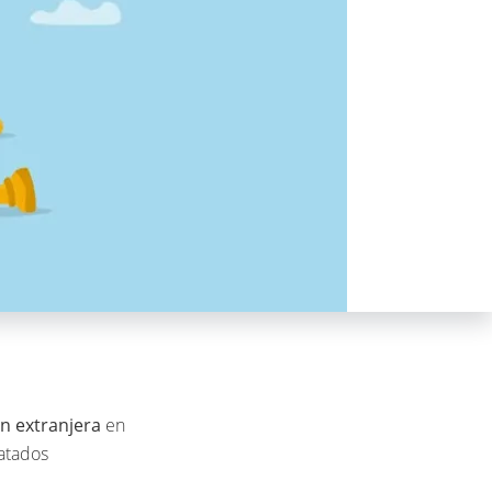
ón extranjera
en
ratados