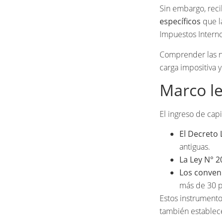
Sin embargo, reci
específicos
que l
Impuestos Internos
Comprender las no
carga impositiva y
Marco le
El ingreso de cap
El Decreto 
antiguas.
La Ley N° 2
Los conveni
más de 30 p
Estos instrumentos
también estable