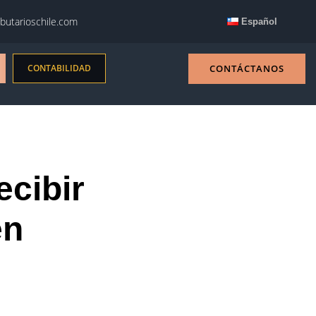
butarioschile.com
Español
CONTABILIDAD
CONTÁCTANOS
ecibir
en