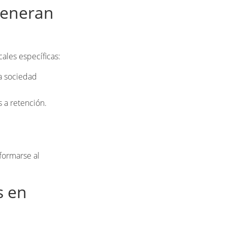
generan
ales específicas:
a sociedad
 a retención.
nformarse al
s en