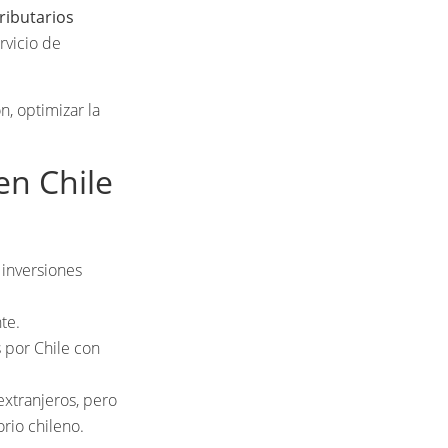
tributarios
rvicio de
, optimizar la
en Chile
inversiones
te.
s por Chile con
extranjeros, pero
orio chileno.