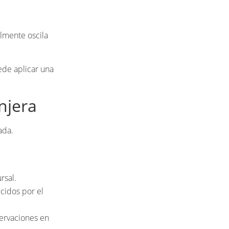
almente oscila
ede aplicar una
anjera
ada.
rsal.
cidos por el
servaciones en