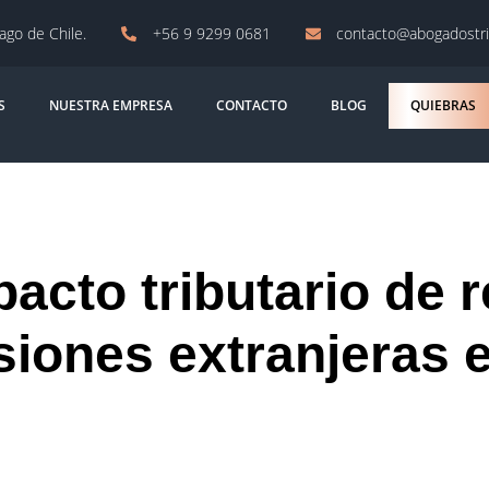
iago de Chile.
+56 9 9299 0681
contacto@abogadostri
S
NUESTRA EMPRESA
CONTACTO
BLOG
QUIEBRAS
pacto tributario de r
siones extranjeras 