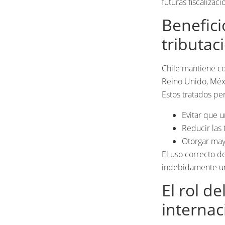
futuras fiscalizaci
Benefici
tributac
Chile mantiene c
Reino Unido, Méx
Estos tratados pe
Evitar que 
Reducir las 
Otorgar mayo
El uso correcto d
indebidamente un
El rol d
internac