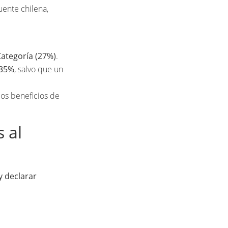
uente chilena,
Categoría (27%)
.
 35%
, salvo que un
los beneficios de
 al
y declarar