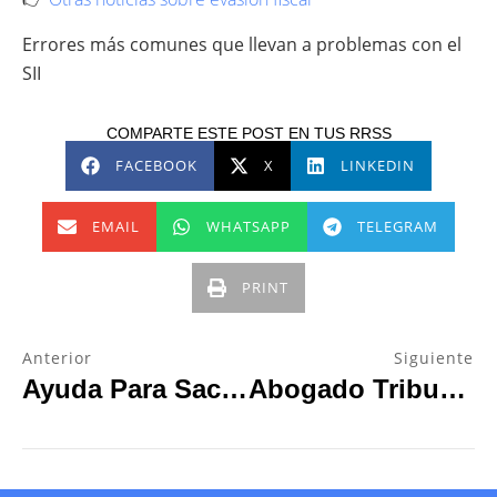
Errores más comunes que llevan a problemas con el
SII
COMPARTE ESTE POST EN TUS RRSS
FACEBOOK
X
LINKEDIN
EMAIL
WHATSAPP
TELEGRAM
PRINT
Anterior
Siguiente
Ayuda Para Sacar Facturas Cuando El SII Te Bloquea
Abogado Tributario: ¿Qué Hace Y Cuándo Necesitas Uno?