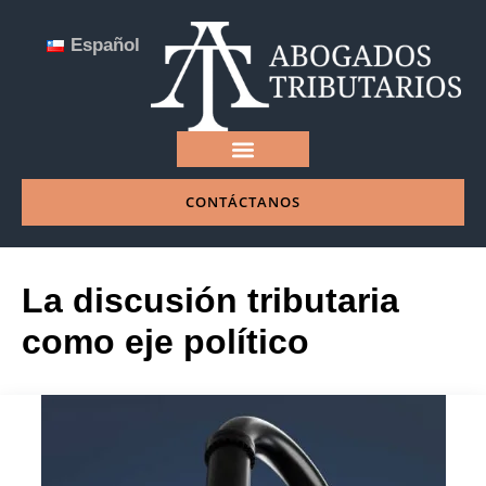
Español
CONTÁCTANOS
NUESTRA EMPRESA
La discusión tributaria
como eje político