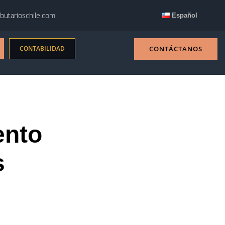
butarioschile.com
Español
CONTABILIDAD
CONTÁCTANOS
ento
s