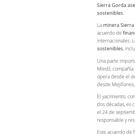
Sierra Gorda ase
sostenibles
.
La
minera Sierr
acuerdo de
fina
internacionales. 
sostenibles
, inc
Una parte import
Miedź, compañía 
opera desde el d
desde Mejillones,
El yacimiento, con
dos décadas, es c
el 24 de septiem
responsable y resi
Este acuerdo de f