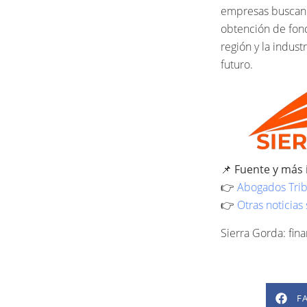
empresas buscan e
obtención de fond
región y la indust
futuro.
📌
Fuente y más 
👉
Abogados Trib
👉
Otras noticias 
Sierra Gorda: fin
F