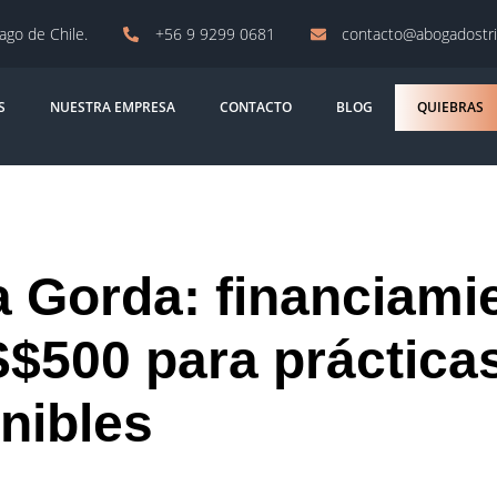
iago de Chile.
+56 9 9299 0681
contacto@abogadostri
S
NUESTRA EMPRESA
CONTACTO
BLOG
QUIEBRAS
a Gorda: financiami
$500 para práctica
nibles