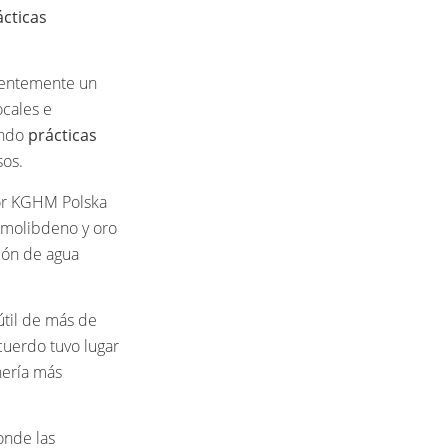
ácticas
cientemente un
ocales e
ando
prácticas
sos.
or KGHM Polska
 molibdeno y oro
ión de agua
útil de más de
cuerdo tuvo lugar
nería más
onde las