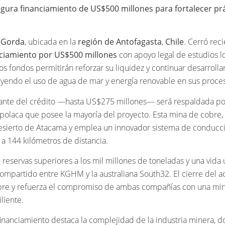
gura financiamiento de US$500 millones para fortalecer pr
a Gorda
, ubicada en la
región de Antofagasta
,
Chile
. Cerró re
nciamiento por US$500 millones
con apoyo legal de estudios l
Los fondos permitirán reforzar su liquidez y continuar desarroll
luyendo el uso de agua de mar y energía renovable en sus proce
ante del crédito —hasta US$275 millones— será respaldada p
polaca que posee la mayoría del proyecto. Esta mina de cobre,
esierto de Atacama y emplea un innovador sistema de conducc
 a 144 kilómetros de distancia.
 reservas superiores a los mil millones de toneladas y una vida 
ompartido entre KGHM y la australiana South32. El cierre del a
bre y refuerza el compromiso de ambas compañías con una mi
liente.
inanciamiento destaca la complejidad de la industria minera, d