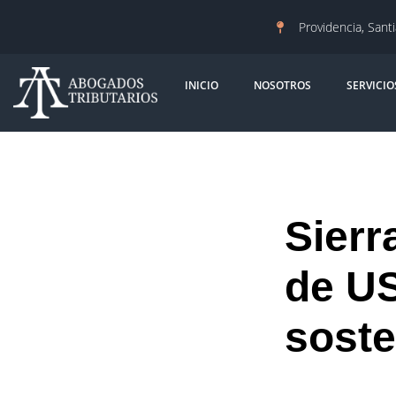
Providencia, Sant
INICIO
NOSOTROS
SERVICIO
Sierr
de US
soste